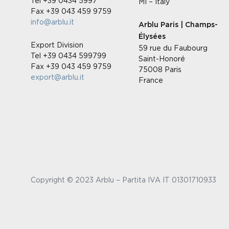
Tel +39 0434 5997
MI – Italy
Fax +39 043 459 9759
info@arblu.it
Arblu Paris | Champs-
Élysées
Export Division
59 rue du Faubourg
Tel +39 0434 599799
Saint-Honoré
Fax +39 043 459 9759
75008 Paris
export@arblu.it
France
Copyright © 2023 Arblu – Partita IVA IT 01301710933