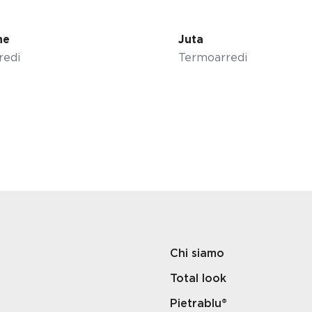
ne
Juta
redi
Termoarredi
Chi siamo
Total look
Pietrablu®