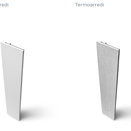
redi
Termoarredi