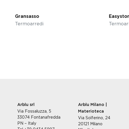
Gransasso
Easysto
Termoarredi
Termoar
Arblu srl
Arblu Milano |
Via Fossaluzza, 5
Materioteca
33074 Fontanafredda
Via Solferino, 24
PN – Italy
20121 Milano