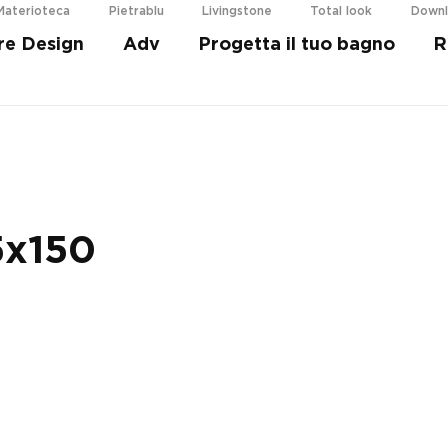
Materioteca
Pietrablu
Livingstone
Total look
Down
re Design
Adv
Progetta il tuo bagno
R
i più
5x150