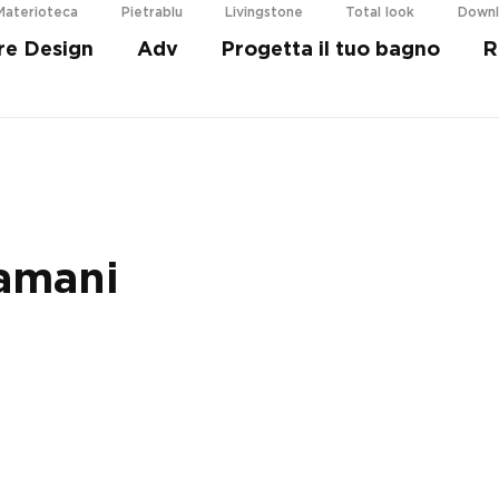
Materioteca
Pietrablu
Livingstone
Total look
Down
re Design
Adv
Progetta il tuo bagno
R
i più
amani