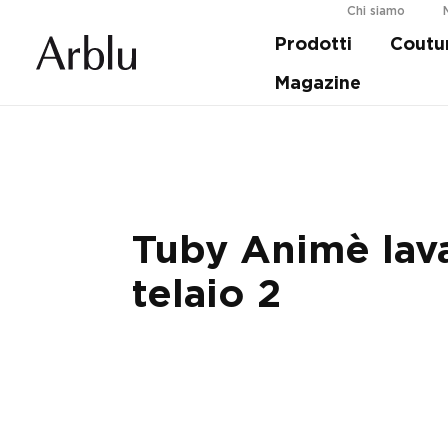
Chi siamo
Prodotti
Coutu
Guida alla scelta della tua doccia.
Scopri d
Magazine
Tuby Animè lav
telaio 2