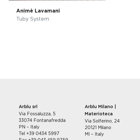
Animè Lavamani
Tuby System
Arblu srl
Arblu Milano |
Via Fossaluzza, 5
Materioteca
33074 Fontanafredda
Via Solferino, 24
PN – Italy
20121 Milano
Tel +39 0434 5997
MI – Italy
Fax +39 043 459 9759