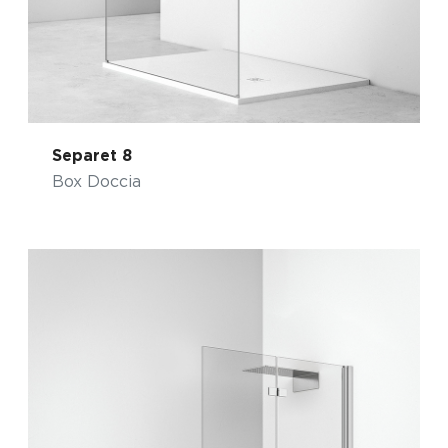
Separet 8
Box Doccia