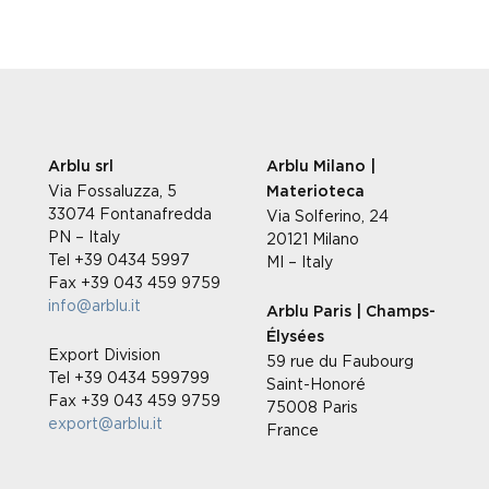
Arblu srl
Arblu Milano |
Via Fossaluzza, 5
Materioteca
33074 Fontanafredda
Via Solferino, 24
PN – Italy
20121 Milano
Tel +39 0434 5997
MI – Italy
Fax +39 043 459 9759
info@arblu.it
Arblu Paris | Champs-
Élysées
Export Division
59 rue du Faubourg
Tel +39 0434 599799
Saint-Honoré
Fax +39 043 459 9759
75008 Paris
export@arblu.it
France