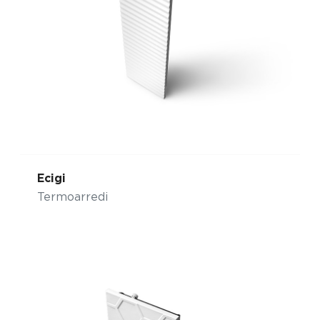
Ecigi
Termoarredi