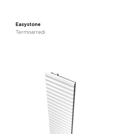
Easystone
Termoarredi