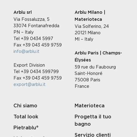
Arblu srl
Arblu Milano |
Via Fossaluzza, 5
Materioteca
33074 Fontanafredda
Via Solferino, 24
PN – Italy
20121 Milano
Tel +39 0434 5997
MI – Italy
Fax +39 043 459 9759
info@arblu.it
Arblu Paris | Champs-
Élysées
Export Division
59 rue du Faubourg
Tel +39 0434 599799
Saint-Honoré
Fax +39 043 459 9759
75008 Paris
export@arblu.it
France
Chi siamo
Materioteca
Total look
Progetta il tuo
bagno
Pietrablu®
Servizio clienti