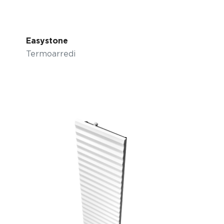
Easystone
Termoarredi