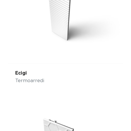
Ecigi
Termoarredi