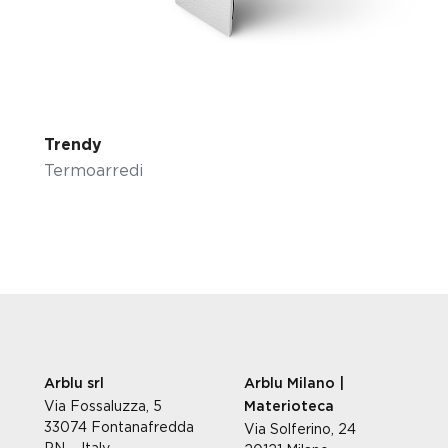
Trendy
Termoarredi
Arblu srl
Arblu Milano |
Via Fossaluzza, 5
Materioteca
33074 Fontanafredda
Via Solferino, 24
PN – Italy