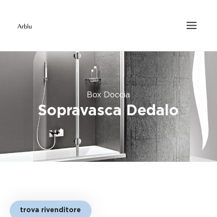
Box Doccia
Sopravasca Dedalo
trova rivenditore