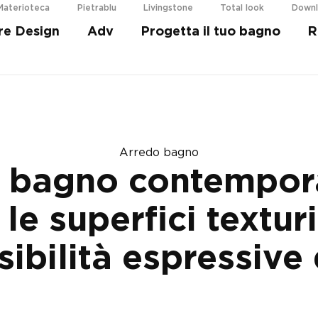
Materioteca
Pietrablu
Livingstone
Total look
Down
re Design
Adv
Progetta il tuo bagno
R
i più
Arredo bagno
l bagno contempor
 le superfici texturi
sibilità espressive