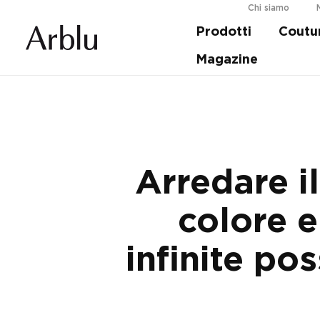
Chi siamo
Prodotti
Coutu
Guida alla scelta della tua doccia.
Scopri d
Magazine
Arredare i
colore e
infinite pos