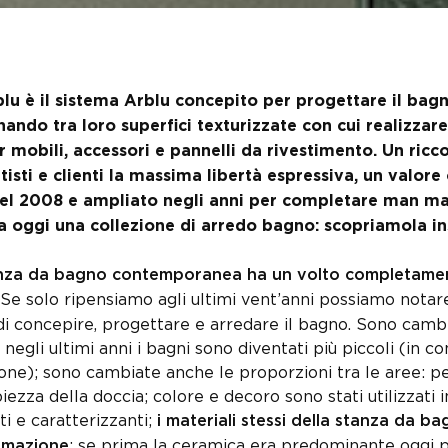
blu è il sistema Arblu concepito per progettare il bagn
ando tra loro superfici texturizzate con cui realizzare
r mobili, accessori e pannelli da rivestimento. Un ricco
tisti e clienti la massima libertà espressiva, un valore
el 2008 e ampliato negli anni per completare man mano
a oggi una collezione di arredo bagno: scopriamola i
nza da bagno contemporanea ha un volto completamente
Se solo ripensiamo agli ultimi vent’anni possiamo notar
i concepire, progettare e arredare il bagno. Sono cambi
 negli ultimi anni i bagni sono diventati più piccoli (in 
ione); sono cambiate anche le proporzioni tra le aree: 
iezza della doccia; colore e decoro sono stati utilizzati
i e caratterizzanti;
i materiali stessi della stanza da 
: se prima la ceramica era predominante oggi p
rmazione