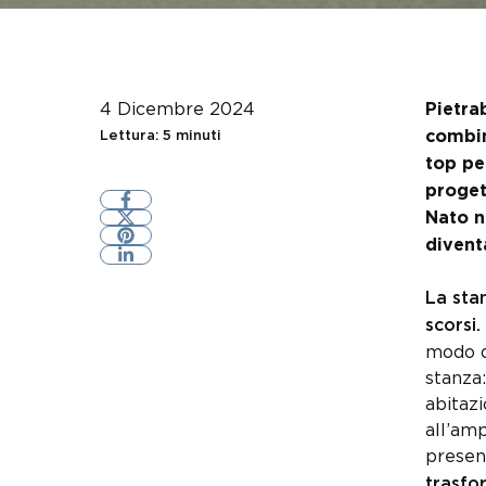
4 Dicembre 2024
Pietra
combin
Lettura: 5 minuti
top pe
proget
Nato n
divent
La sta
scorsi.
modo d
stanza:
abitaz
all’amp
present
trasfo