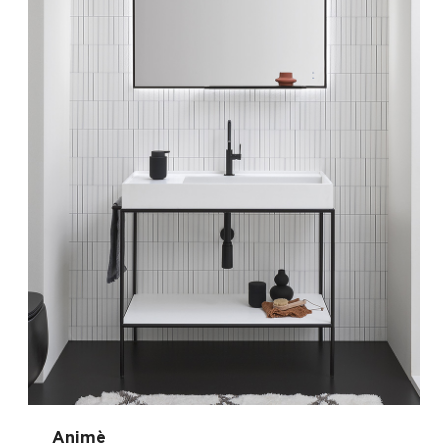
Animè