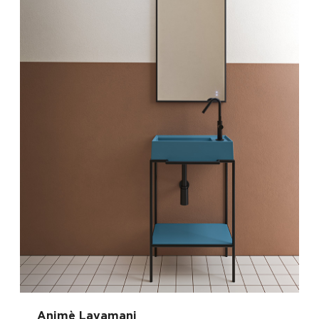
Animè Lavamani