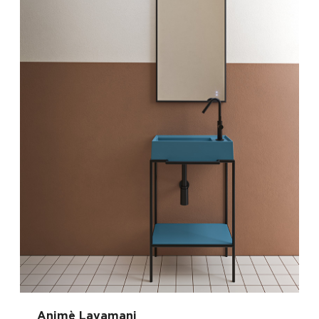
Animè Lavamani