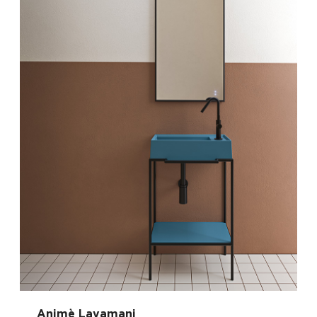
Animè Lavamani